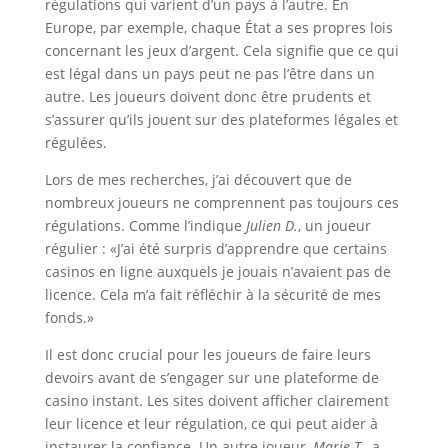
régulations qui varient d’un pays à l’autre. En
Europe, par exemple, chaque État a ses propres lois
concernant les jeux d’argent. Cela signifie que ce qui
est légal dans un pays peut ne pas l’être dans un
autre. Les joueurs doivent donc être prudents et
s’assurer qu’ils jouent sur des plateformes légales et
régulées.
Lors de mes recherches, j’ai découvert que de
nombreux joueurs ne comprennent pas toujours ces
régulations. Comme l’indique
Julien D.
, un joueur
régulier : «J’ai été surpris d’apprendre que certains
casinos en ligne auxquels je jouais n’avaient pas de
licence. Cela m’a fait réfléchir à la sécurité de mes
fonds.»
Il est donc crucial pour les joueurs de faire leurs
devoirs avant de s’engager sur une plateforme de
casino instant. Les sites doivent afficher clairement
leur licence et leur régulation, ce qui peut aider à
instaurer la confiance. Un autre joueur,
Marie T.
, a