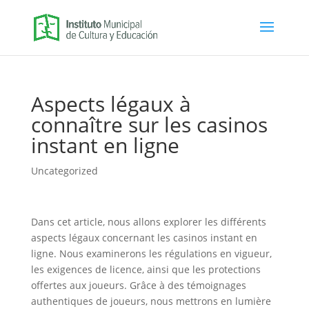
Aspects légaux à
connaître sur les casinos
instant en ligne
Uncategorized
Dans cet article, nous allons explorer les différents
aspects légaux concernant les casinos instant en
ligne. Nous examinerons les régulations en vigueur,
les exigences de licence, ainsi que les protections
offertes aux joueurs. Grâce à des témoignages
authentiques de joueurs, nous mettrons en lumière