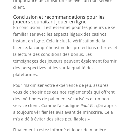
l’importance de choisir un site avec un bon service
client.
Conclusion et recommandations pour les
joueurs souhaitant jouer en ligne
En conclusion, il est essentiel pour les joueurs de se
familiariser avec les aspects légaux des casinos
instant en ligne. Cela inclut la vérification de la
licence, la compréhension des protections offertes et
la lecture des conditions des bonus. Les
témoignages des joueurs peuvent également fournir
des perspectives utiles sur la qualité des
plateformes.
Pour maximiser votre expérience de jeu, assurez-
vous de choisir des casinos réglementés qui offrent
des méthodes de paiement sécurisées et un bon
service client. Comme l’a souligné
Paul G.
, «J’ai appris
à toujours vérifier les avis avant de m’inscrire. Cela
m’a aidé à éviter des sites peu fiables.»
Finalement, restez informé et jouez de manière