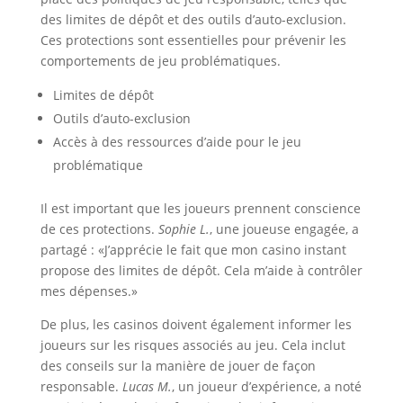
des limites de dépôt et des outils d’auto-exclusion.
Ces protections sont essentielles pour prévenir les
comportements de jeu problématiques.
Limites de dépôt
Outils d’auto-exclusion
Accès à des ressources d’aide pour le jeu
problématique
Il est important que les joueurs prennent conscience
de ces protections.
Sophie L.
, une joueuse engagée, a
partagé : «J’apprécie le fait que mon casino instant
propose des limites de dépôt. Cela m’aide à contrôler
mes dépenses.»
De plus, les casinos doivent également informer les
joueurs sur les risques associés au jeu. Cela inclut
des conseils sur la manière de jouer de façon
responsable.
Lucas M.
, un joueur d’expérience, a noté