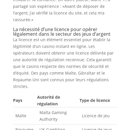
partagé son expérience : «Avant de déposer de
l’argent, j’ai vérifié la licence du site, et cela m’a
rassurée.»
La nécessité d’une licence pour opérer
légalement dans le secteur des jeux d’argent
La licence est un élément essentiel pour établir la
légitimité d’un casino instant en ligne. Les
opérateurs doivent obtenir une licence délivrée par
une autorité de régulation reconnue. Cela garantit
que le casino respecte des normes de sécurité et
d’équité. Des pays comme Malte, Gibraltar et le
Royaume-Uni sont connus pour leurs régulations
strictes.
Autorité de
Pays
Type de licence
régulation
Malta Gaming
Malte
Licence de jeu
Authority
Royaume-
UK Gambling
Licence de jeux