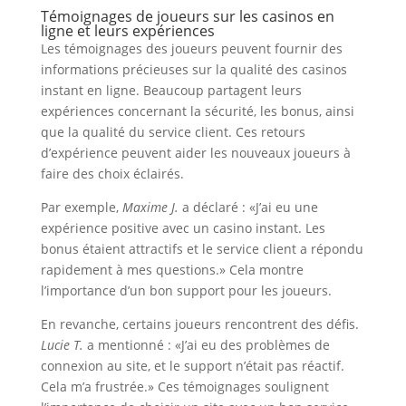
Témoignages de joueurs sur les casinos en
ligne et leurs expériences
Les témoignages des joueurs peuvent fournir des
informations précieuses sur la qualité des casinos
instant en ligne. Beaucoup partagent leurs
expériences concernant la sécurité, les bonus, ainsi
que la qualité du service client. Ces retours
d’expérience peuvent aider les nouveaux joueurs à
faire des choix éclairés.
Par exemple,
Maxime J.
a déclaré : «J’ai eu une
expérience positive avec un casino instant. Les
bonus étaient attractifs et le service client a répondu
rapidement à mes questions.» Cela montre
l’importance d’un bon support pour les joueurs.
En revanche, certains joueurs rencontrent des défis.
Lucie T.
a mentionné : «J’ai eu des problèmes de
connexion au site, et le support n’était pas réactif.
Cela m’a frustrée.» Ces témoignages soulignent