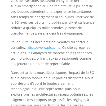
70 % des sessions de casino en ligne se déroulent
sur un smartphone ou une tablette, et la plupart de
ces joueurs attendent une expérience instantanée,
sans temps de chargement ni coupures. L’arrivée de
la 5G, avec ses débits multipliés par dix et sa latence
réduite à quelques millisecondes, promet de
transformer ce paysage déjà très dynamique.
Pour suivre les dernières nouveautés du secteur,
consultez
https://www.pluzz.fr/
. Ce site agrège les
actualités, les analyses de marché et les tendances
technologiques, offrant aux professionnels comme
aux joueurs un point de repère fiable.
Dans cet article, nous décortiquons l’impact de la 5G
sur le casino mobile en huit parties distinctes. Nous
aborderons d’abord le bouleversement
technologique qu’elle représente, puis nous
explorerons les architectures réseau optimisées, les
exigences des jackpots progressifs, les réglages à
appliquer sur son smartphone, les meilleures