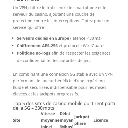
Un VPN chiffre le trafic entre le smartphone et le
serveur du casino, ajoutant une couche de
protection contre les interceptions. Optez pour un
service qui offre :
Serveurs dédiés en Europe
(latence < 30 ms).
Chiffrement AES‑256
et protocole WireGuard.
Politique no‑logs
afin de respecter les exigences
de confidentialité des autorités de jeu.
En combinant une connexion 5G stable avec un VPN
performant, le joueur bénéficie d’une expérience
fluide et sécurisée, indispensable pour les mises
élevées et les jackpots progressifs.
Top 5 des sites de casino mobile qui tirent parti
de la 5G – 330 mots
Vitesse
Débit
Jackpot
Site
moyenne
moyen
Licence
phare
(ping)
(Mbps)