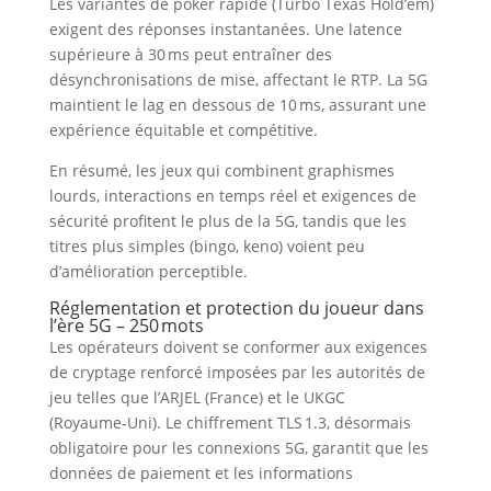
Les variantes de poker rapide (Turbo Texas Hold’em)
exigent des réponses instantanées. Une latence
supérieure à 30 ms peut entraîner des
désynchronisations de mise, affectant le RTP. La 5G
maintient le lag en dessous de 10 ms, assurant une
expérience équitable et compétitive.
En résumé, les jeux qui combinent graphismes
lourds, interactions en temps réel et exigences de
sécurité profitent le plus de la 5G, tandis que les
titres plus simples (bingo, keno) voient peu
d’amélioration perceptible.
Réglementation et protection du joueur dans
l’ère 5G – 250 mots
Les opérateurs doivent se conformer aux exigences
de cryptage renforcé imposées par les autorités de
jeu telles que l’ARJEL (France) et le UKGC
(Royaume‑Uni). Le chiffrement TLS 1.3, désormais
obligatoire pour les connexions 5G, garantit que les
données de paiement et les informations