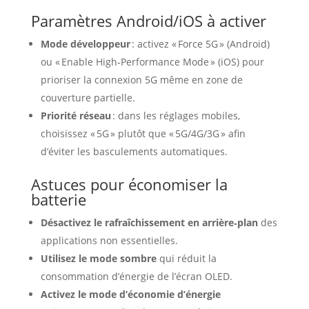
Paramètres Android/iOS à activer
Mode développeur
: activez « Force 5G » (Android)
ou « Enable High‑Performance Mode » (iOS) pour
prioriser la connexion 5G même en zone de
couverture partielle.
Priorité réseau
: dans les réglages mobiles,
choisissez « 5G » plutôt que « 5G/4G/3G » afin
d’éviter les basculements automatiques.
Astuces pour économiser la
batterie
Désactivez le rafraîchissement en arrière‑plan
des
applications non essentielles.
Utilisez le mode sombre
qui réduit la
consommation d’énergie de l’écran OLED.
Activez le mode d’économie d’énergie