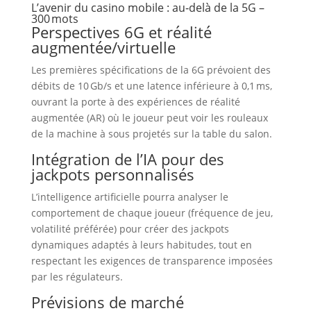
L’avenir du casino mobile : au‑delà de la 5G –
300 mots
Perspectives 6G et réalité
augmentée/virtuelle
Les premières spécifications de la 6G prévoient des
débits de 10 Gb/s et une latence inférieure à 0,1 ms,
ouvrant la porte à des expériences de réalité
augmentée (AR) où le joueur peut voir les rouleaux
de la machine à sous projetés sur la table du salon.
Intégration de l’IA pour des
jackpots personnalisés
L’intelligence artificielle pourra analyser le
comportement de chaque joueur (fréquence de jeu,
volatilité préférée) pour créer des jackpots
dynamiques adaptés à leurs habitudes, tout en
respectant les exigences de transparence imposées
par les régulateurs.
Prévisions de marché