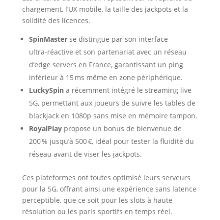
chargement, l’UX mobile, la taille des jackpots et la
solidité des licences.
SpinMaster
se distingue par son interface
ultra‑réactive et son partenariat avec un réseau
d’edge servers en France, garantissant un ping
inférieur à 15 ms même en zone périphérique.
LuckySpin
a récemment intégré le streaming live
5G, permettant aux joueurs de suivre les tables de
blackjack en 1080p sans mise en mémoire tampon.
RoyalPlay
propose un bonus de bienvenue de
200 % jusqu’à 500 €, idéal pour tester la fluidité du
réseau avant de viser les jackpots.
Ces plateformes ont toutes optimisé leurs serveurs
pour la 5G, offrant ainsi une expérience sans latence
perceptible, que ce soit pour les slots à haute
résolution ou les paris sportifs en temps réel.