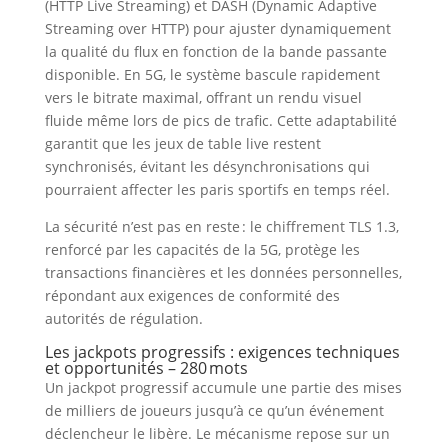
(HTTP Live Streaming) et DASH (Dynamic Adaptive
Streaming over HTTP) pour ajuster dynamiquement
la qualité du flux en fonction de la bande passante
disponible. En 5G, le système bascule rapidement
vers le bitrate maximal, offrant un rendu visuel
fluide même lors de pics de trafic. Cette adaptabilité
garantit que les jeux de table live restent
synchronisés, évitant les désynchronisations qui
pourraient affecter les paris sportifs en temps réel.
La sécurité n’est pas en reste : le chiffrement TLS 1.3,
renforcé par les capacités de la 5G, protège les
transactions financières et les données personnelles,
répondant aux exigences de conformité des
autorités de régulation.
Les jackpots progressifs : exigences techniques
et opportunités – 280 mots
Un jackpot progressif accumule une partie des mises
de milliers de joueurs jusqu’à ce qu’un événement
déclencheur le libère. Le mécanisme repose sur un