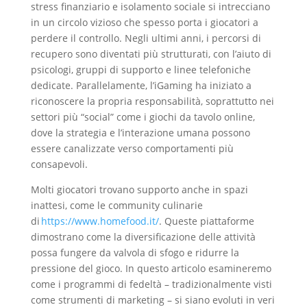
stress finanziario e isolamento sociale si intrecciano
in un circolo vizioso che spesso porta i giocatori a
perdere il controllo. Negli ultimi anni, i percorsi di
recupero sono diventati più strutturati, con l’aiuto di
psicologi, gruppi di supporto e linee telefoniche
dedicate. Parallelamente, l’iGaming ha iniziato a
riconoscere la propria responsabilità, soprattutto nei
settori più “social” come i giochi da tavolo online,
dove la strategia e l’interazione umana possono
essere canalizzate verso comportamenti più
consapevoli.
Molti giocatori trovano supporto anche in spazi
inattesi, come le community culinarie
di
https://www.homefood.it/
. Queste piattaforme
dimostrano come la diversificazione delle attività
possa fungere da valvola di sfogo e ridurre la
pressione del gioco. In questo articolo esamineremo
come i programmi di fedeltà – tradizionalmente visti
come strumenti di marketing – si siano evoluti in veri