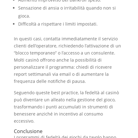
Sensazione di ansia o irritabilità quando non si
gioca.
Difficoltà a rispettare i limiti impostati.
In questi casi, contatta immediatamente il servizio
clienti dell’operatore, richiedendo l’attivazione di un
“blocco temporaneo” o l’accesso a un consulente.
Molti casinò offrono anche la possibilità di
personalizzare il programma: chiedi di ricevere
report settimanali via email o di aumentare la
frequenza delle notifiche di pausa.
Seguendo queste best practice, la fedeltà al casinò
può diventare un alleato nella gestione del gioco,
trasformando i punti accumulati in strumenti di
benessere anziché in incentivo al consumo
eccessivo.
Conclusione
I programmi di fedeltà dei giochi da tavolo hanno