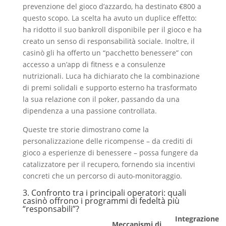
prevenzione del gioco d’azzardo, ha destinato €800 a
questo scopo. La scelta ha avuto un duplice effetto:
ha ridotto il suo bankroll disponibile per il gioco e ha
creato un senso di responsabilità sociale. Inoltre, il
casinò gli ha offerto un “pacchetto benessere” con
accesso a un’app di fitness e a consulenze
nutrizionali. Luca ha dichiarato che la combinazione
di premi solidali e supporto esterno ha trasformato
la sua relazione con il poker, passando da una
dipendenza a una passione controllata.
Queste tre storie dimostrano come la
personalizzazione delle ricompense – da crediti di
gioco a esperienze di benessere – possa fungere da
catalizzatore per il recupero, fornendo sia incentivi
concreti che un percorso di auto‑monitoraggio.
3. Confronto tra i principali operatori: quali
casinò offrono i programmi di fedeltà più
“responsabili”?
Integrazione
Meccanismi di