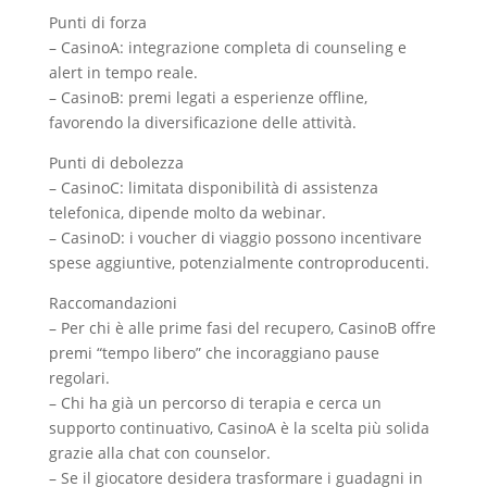
Punti di forza
– CasinoA: integrazione completa di counseling e
alert in tempo reale.
– CasinoB: premi legati a esperienze offline,
favorendo la diversificazione delle attività.
Punti di debolezza
– CasinoC: limitata disponibilità di assistenza
telefonica, dipende molto da webinar.
– CasinoD: i voucher di viaggio possono incentivare
spese aggiuntive, potenzialmente controproducenti.
Raccomandazioni
– Per chi è alle prime fasi del recupero, CasinoB offre
premi “tempo libero” che incoraggiano pause
regolari.
– Chi ha già un percorso di terapia e cerca un
supporto continuativo, CasinoA è la scelta più solida
grazie alla chat con counselor.
– Se il giocatore desidera trasformare i guadagni in