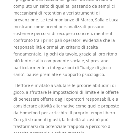
compiuto un salto di qualità, passando da semplici
meccanismi di retention a veri strumenti di
prevenzione. Le testimonianze di Marco, Sofia e Luca
mostrano come premi personalizzati possano
sostenere percorsi di recupero concreti, mentre il
confronto tra i principali operatori evidenzia che la
responsabilità è ormai un criterio di scelta
fondamentale. I giochi da tavolo, grazie al loro ritmo
più lento e alla componente sociale, si prestano
particolarmente a integrazioni di “badge di gioco
sano”, pause premiate e supporto psicologico.
Il lettore è invitato a valutare le proprie abitudini di
gioco, a sfruttare le impostazioni di limite e le offerte
di benessere offerte dagli operatori responsabili, e a
considerare attività alternative come quelle proposte
da Homefood per arricchire il proprio tempo libero.
Con gli strumenti giusti, la fedeltà al casinò può
trasformarsi da potenziale trappola a percorso di