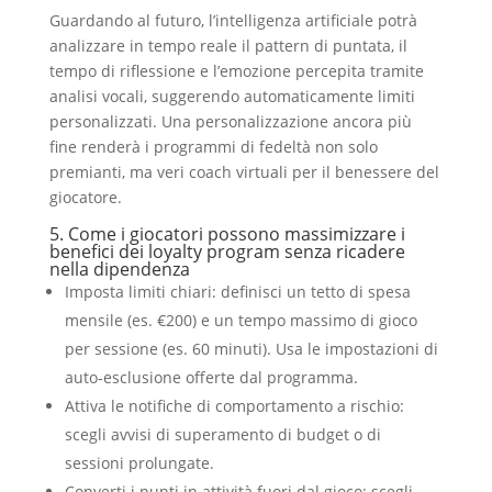
Guardando al futuro, l’intelligenza artificiale potrà
analizzare in tempo reale il pattern di puntata, il
tempo di riflessione e l’emozione percepita tramite
analisi vocali, suggerendo automaticamente limiti
personalizzati. Una personalizzazione ancora più
fine renderà i programmi di fedeltà non solo
premianti, ma veri coach virtuali per il benessere del
giocatore.
5. Come i giocatori possono massimizzare i
benefici dei loyalty program senza ricadere
nella dipendenza
Imposta limiti chiari: definisci un tetto di spesa
mensile (es. €200) e un tempo massimo di gioco
per sessione (es. 60 minuti). Usa le impostazioni di
auto‑esclusione offerte dal programma.
Attiva le notifiche di comportamento a rischio:
scegli avvisi di superamento di budget o di
sessioni prolungate.
Converti i punti in attività fuori dal gioco: scegli