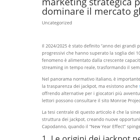
marketing strategica p
dominare il mercato gl
Uncategorized
Il 2024/2025 è stato definito “anno dei grandi
progressivi che hanno superato la soglia dei 10
fenomeno è alimentato dalla crescente capacità 
streaming in tempo reale, trasformando il sem
Nel panorama normativo italiano, è importante
la trasparenza dei jackpot, ma esistono anche
offrendo alternative per i giocatori più avventur
lettori possono consultare il sito Monroe Projec
La tesi centrale di questo articolo è che la si
struttura dei jackpot, creando nuove opportuni
Capodanno, quando il “New Year Effect” spinge g
1. Le origini dei jackpot n