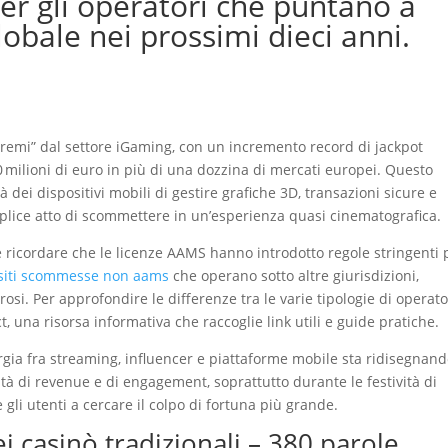
er gli operatori che puntano a
obale nei prossimi dieci anni.
 premi” dal settore iGaming, con un incremento record di jackpot
 milioni di euro in più di una dozzina di mercati europei. Questo
dei dispositivi mobili di gestire grafiche 3D, transazioni sicure e
plice atto di scommettere in un’esperienza quasi cinematografica.
 ricordare che le licenze AAMS hanno introdotto regole stringenti 
siti scommesse non aams
che operano sotto altre giurisdizioni,
osi. Per approfondire le differenze tra le varie tipologie di operator
t, una risorsa informativa che raccoglie link utili e guide pratiche.
nergia fra streaming, influencer e piattaforme mobile sta ridisegnand
tà di revenue e di engagement, soprattutto durante le festività di
li utenti a cercare il colpo di fortuna più grande.
ei casinò tradizionali – 380 parole