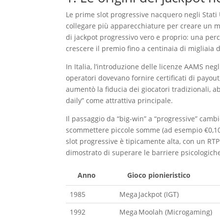
Le prime slot progressive nacquero negli Stati 
collegare più apparecchiature per creare un
di jackpot progressivo vero e proprio: una per
crescere il premio fino a centinaia di migliaia di
In Italia, l’introduzione delle licenze AAMS ne
operatori dovevano fornire certificati di payou
aumentò la fiducia dei giocatori tradizionali, ab
daily” come attrattiva principale.
Il passaggio da “big‑win” a “progressive” cambi
scommettere piccole somme (ad esempio €0,10 per
slot progressive è tipicamente alta, con un R
dimostrato di superare le barriere psicologiche
Anno
Gioco pionieristico
1985
Mega Jackpot (IGT)
1992
Mega Moolah (Microgaming)