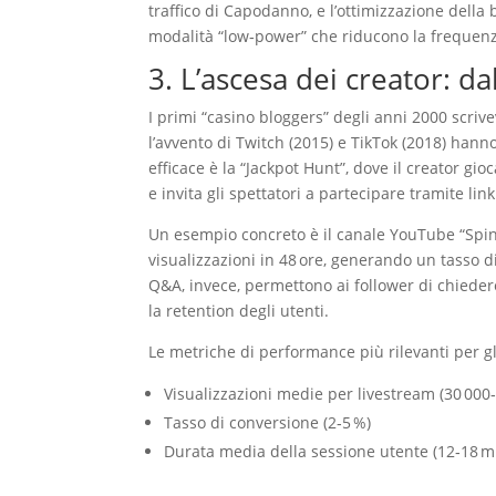
traffico di Capodanno, e l’ottimizzazione della
modalità “low‑power” che riducono la frequenz
3. L’ascesa dei creator: d
I primi “casino bloggers” degli anni 2000 scri
l’avvento di Twitch (2015) e TikTok (2018) hanno
efficace è la “Jackpot Hunt”, dove il creator gi
e invita gli spettatori a partecipare tramite link 
Un esempio concreto è il canale YouTube “SpinM
visualizzazioni in 48 ore, generando un tasso 
Q&A, invece, permettono ai follower di chieder
la retention degli utenti.
Le metriche di performance più rilevanti per gl
Visualizzazioni medie per livestream (30 000
Tasso di conversione (2‑5 %)
Durata media della sessione utente (12‑18 m