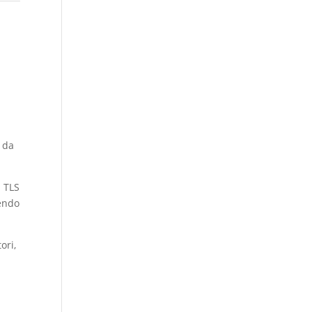
 da
a TLS
tendo
ori,