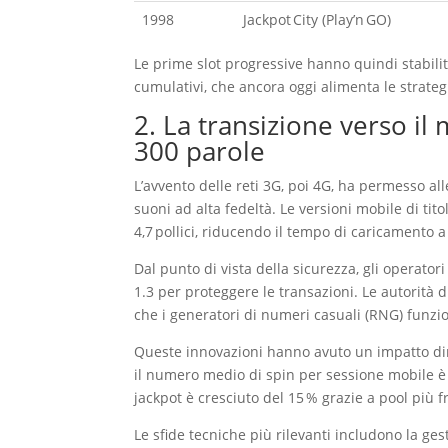
1998
Jackpot City (Play’n GO)
Le prime slot progressive hanno quindi stabil
cumulativi, che ancora oggi alimenta le strateg
2. La transizione verso il 
300 parole
L’avvento delle reti 3G, poi 4G, ha permesso al
suoni ad alta fedeltà. Le versioni mobile di tit
4,7 pollici, riducendo il tempo di caricamento 
Dal punto di vista della sicurezza, gli operatori
1.3 per proteggere le transazioni. Le autorità
che i generatori di numeri casuali (RNG) funzi
Queste innovazioni hanno avuto un impatto dire
il numero medio di spin per sessione mobile è 
jackpot è cresciuto del 15 % grazie a pool più 
Le sfide tecniche più rilevanti includono la ges