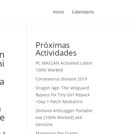
Inicio
Calendario
Próximas
Actividades
un
ni
PC MACLAN Activated Latest
100% Worked
za
Coronavirus disease 2019
Dragon Age: The Veilguard
Bypass Fix Tiny Girl Repack
+Day 1 Patch MediaFire
a
Zemana AntiLogger Portable
ve
exe [100% Worked] x64
Genuine
Mastering the Giants: