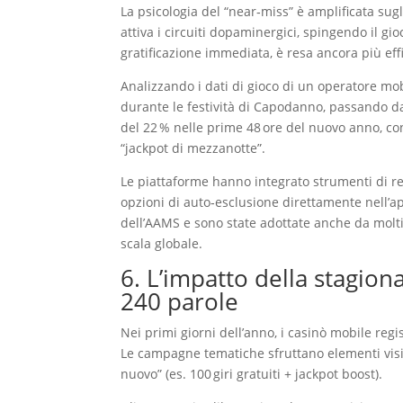
La psicologia del “near‑miss” è amplificata sug
attiva i circuiti dopaminergici, spingendo il gio
gratificazione immediata, è resa ancora più effi
Analizzando i dati di gioco di un operatore mo
durante le festività di Capodanno, passando da 
del 22 % nelle prime 48 ore del nuovo anno, con
“jackpot di mezzanotte”.
Le piattaforme hanno integrato strumenti di res
opzioni di auto‑esclusione direttamente nell’a
dell’AAMS e sono state adottate anche da molt
scala globale.
6. L’impatto della stagiona
240 parole
Nei primi giorni dell’anno, i casinò mobile reg
Le campagne tematiche sfruttano elementi visi
nuovo” (es. 100 giri gratuiti + jackpot boost).