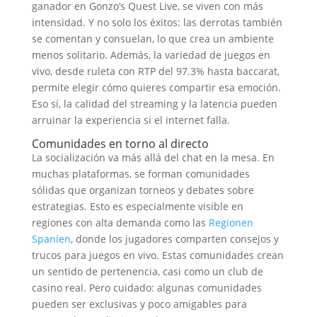
ganador en Gonzo’s Quest Live, se viven con más
intensidad. Y no solo los éxitos: las derrotas también
se comentan y consuelan, lo que crea un ambiente
menos solitario. Además, la variedad de juegos en
vivo, desde ruleta con RTP del 97.3% hasta baccarat,
permite elegir cómo quieres compartir esa emoción.
Eso sí, la calidad del streaming y la latencia pueden
arruinar la experiencia si el internet falla.
Comunidades en torno al directo
La socialización va más allá del chat en la mesa. En
muchas plataformas, se forman comunidades
sólidas que organizan torneos y debates sobre
estrategias. Esto es especialmente visible en
regiones con alta demanda como las
Regionen
Spanien
, donde los jugadores comparten consejos y
trucos para juegos en vivo. Estas comunidades crean
un sentido de pertenencia, casi como un club de
casino real. Pero cuidado: algunas comunidades
pueden ser exclusivas y poco amigables para