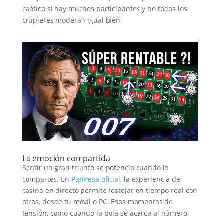
caótico si hay muchos participantes y no todos los
crupieres moderan igual bien.
La emoción compartida
Sentir un gran triunfo se potencia cuando lo
compartes. En
PariPesa oficial
, la experiencia de
casino en directo permite festejar en tiempo real con
otros, desde tu móvil o PC. Esos momentos de
tensión, como cuando la bola se acerca al número