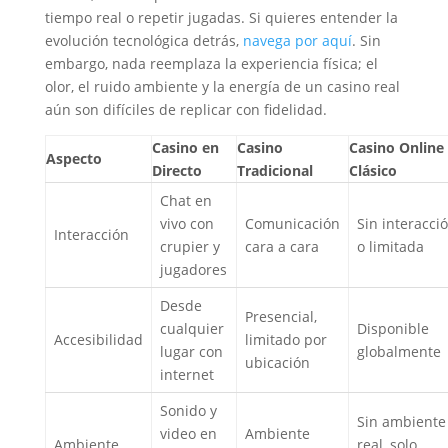
tiempo real o repetir jugadas. Si quieres entender la
evolución tecnológica detrás,
navega por aquí
. Sin
embargo, nada reemplaza la experiencia física; el
olor, el ruido ambiente y la energía de un casino real
aún son difíciles de replicar con fidelidad.
Casino en
Casino
Casino Online
Aspecto
Directo
Tradicional
Clásico
Chat en
vivo con
Comunicación
Sin interacci
Interacción
crupier y
cara a cara
o limitada
jugadores
Desde
Presencial,
cualquier
Disponible
Accesibilidad
limitado por
lugar con
globalmente
ubicación
internet
Sonido y
Sin ambiente
video en
Ambiente
Ambiente
real, solo