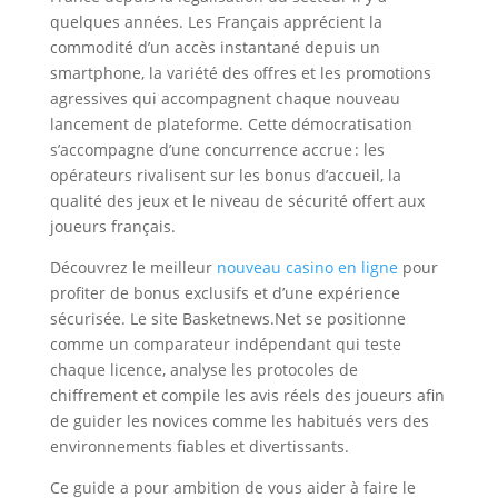
quelques années. Les Français apprécient la
commodité d’un accès instantané depuis un
smartphone, la variété des offres et les promotions
agressives qui accompagnent chaque nouveau
lancement de plateforme. Cette démocratisation
s’accompagne d’une concurrence accrue : les
opérateurs rivalisent sur les bonus d’accueil, la
qualité des jeux et le niveau de sécurité offert aux
joueurs français.
Découvrez le meilleur
nouveau casino en ligne
pour
profiter de bonus exclusifs et d’une expérience
sécurisée. Le site Basketnews.Net se positionne
comme un comparateur indépendant qui teste
chaque licence, analyse les protocoles de
chiffrement et compile les avis réels des joueurs afin
de guider les novices comme les habitués vers des
environnements fiables et divertissants.
Ce guide a pour ambition de vous aider à faire le