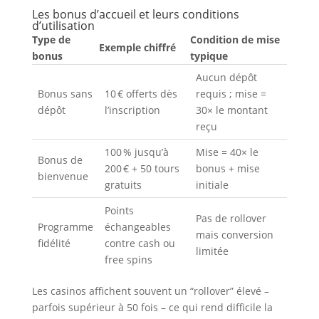
Les bonus d’accueil et leurs conditions
d’utilisation
Type de
Condition de mise
Exemple chiffré
bonus
typique
Aucun dépôt
Bonus sans
10 € offerts dès
requis ; mise =
dépôt
l’inscription
30× le montant
reçu
100 % jusqu’à
Mise = 40× le
Bonus de
200 € + 50 tours
bonus + mise
bienvenue
gratuits
initiale
Points
Pas de rollover
Programme
échangeables
mais conversion
fidélité
contre cash ou
limitée
free spins
Les casinos affichent souvent un “rollover” élevé –
parfois supérieur à 50 fois – ce qui rend difficile la