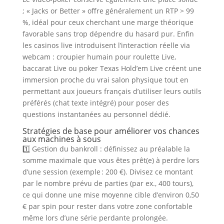
; « Jacks or Better » offre généralement un RTP > 99
%, idéal pour ceux cherchant une marge théorique
favorable sans trop dépendre du hasard pur. Enfin
les casinos live introduisent l’interaction réelle via
webcam : croupier humain pour roulette Live,
baccarat Live ou poker Texas Hold’em Live créent une
immersion proche du vrai salon physique tout en
permettant aux joueurs français d’utiliser leurs outils
préférés (chat texte intégré) pour poser des
questions instantanées au personnel dédié.
Stratégies de base pour améliorer vos chances
aux machines à sous
1️⃣ Gestion du bankroll : définissez au préalable la
somme maximale que vous êtes prêt(e) à perdre lors
d’une session (exemple : 200 €). Divisez ce montant
par le nombre prévu de parties (par ex., 400 tours),
ce qui donne une mise moyenne cible d’environ 0,50
€ par spin pour rester dans votre zone confortable
même lors d’une série perdante prolongée.