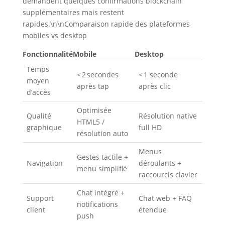
demandent quelques confirmations blockchain
supplémentaires mais restent
rapides.\n\nComparaison rapide des plateformes
mobiles vs desktop
Fonctionnalité
Mobile
Desktop
Temps
< 2 secondes
< 1 seconde
moyen
après tap
après clic
d’accès
Optimisée
Qualité
Résolution native
HTML5 /
graphique
full HD
résolution auto
Menus
Gestes tactile +
Navigation
déroulants +
menu simplifié
raccourcis clavier
Chat intégré +
Support
Chat web + FAQ
notifications
client
étendue
push