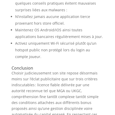
quelques conseils pratiques évitent mauvaises
surprises liées aux malwares :
N’installez jamais aucune application tierce
provenant hors store officiel.
Maintenez OS Android/iOS ainsi toutes
applications bancaires régulièrement mises à jour.
Activez uniquement Wi‑Fi sécurisé plutôt qu’un
hotspot public non protégé lors du login au
compte joueur.
Conclusion
Choisir judicieusement son site repose désormais
moins sur l’éclat publicitaire que sur trois critères
indiscutables : licence fiable délivrée par une
autorité reconnue tel que MGA ou UKGC,
compréhension fine tantôt complexe tantôt simple
des conditions attachées aux différents bonus
proposés ainsi qu’une gestion disciplinée voire
automatisée du capital engagé.​ En respectant ces