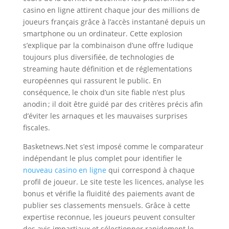
casino en ligne attirent chaque jour des millions de
joueurs français grâce à l’accès instantané depuis un
smartphone ou un ordinateur. Cette explosion
s’explique par la combinaison d’une offre ludique
toujours plus diversifiée, de technologies de
streaming haute définition et de réglementations
européennes qui rassurent le public. En
conséquence, le choix d’un site fiable n’est plus
anodin ; il doit être guidé par des critères précis afin
d’éviter les arnaques et les mauvaises surprises
fiscales.
Basketnews.Net s’est imposé comme le comparateur
indépendant le plus complet pour identifier le
nouveau casino en ligne
qui correspond à chaque
profil de joueur. Le site teste les licences, analyse les
bonus et vérifie la fluidité des paiements avant de
publier ses classements mensuels. Grâce à cette
expertise reconnue, les joueurs peuvent consulter
des avis impartiaux et sélectionner rapidement le