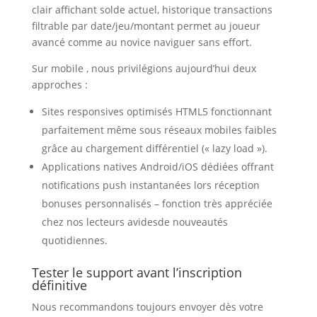
clair affichant solde actuel, historique transactions
filtrable par date/jeu/montant permet au joueur
avancé comme au novice naviguer sans effort.
Sur mobile , nous privilégions aujourd’hui deux
approches :
Sites responsives optimisés HTML5 fonctionnant
parfaitement même sous réseaux mobiles faibles
grâce au chargement différentiel (« lazy load »).
Applications natives Android/iOS dédiées offrant
notifications push instantanées lors réception
bonuses personnalisés – fonction très appréciée
chez nos lecteurs avidesde nouveautés
quotidiennes.​
Tester le support avant l’inscription
définitive
Nous recommandons toujours envoyer dès votre