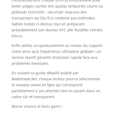
minutieusement chaque offre promotionnelle pour
éviter pièges cachés tels quotas temporels courts ou
plafonds restrictifs ; sécuriser chacune des
transactions via SSL/TLS combiné aux méthodes
fiables listées ci‑dessus tout en préparant
préalablement son dossier KYC afin fluidifier retraits
futurs.
Enfin veillez scrupuleusement au niveau du support
client ainsi qu’à l’expérience utilisateur globale—un
service réactif garantit résolution rapide face aux
problèmes éventuels.
En suivant ce guide détaillé publié par
Basketnews.Net
, chaque lecteur pourra sélectionner
le
nouveau casino en ligne
qui correspond
parfaitement à ses attentes tout en jouant dans un
cadre sûr et transparent.
Bonne chance et bons gains !