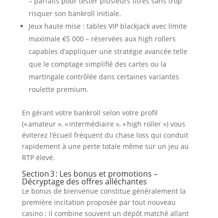
– parfaits pour tester plusieurs titres sans trop
risquer son bankroll initiale.
Jeux haute mise : tables VIP blackjack avec limite
maximale €5 000 – réservées aux high rollers
capables d’appliquer une stratégie avancée telle
que le comptage simplifié des cartes ou la
martingale contrôlée dans certaines variantes
roulette premium.
En gérant votre bankroll selon votre profil
(« amateur », « intermédiaire », « high roller ») vous
éviterez l’écueil fréquent du chase loss qui conduit
rapidement à une perte totale même sur un jeu au
RTP élevé.
Section 3 : Les bonus et promotions –
Décryptage des offres alléchantes
Le bonus de bienvenue constitue généralement la
première incitation proposée par tout nouveau
casino : il combine souvent un dépôt matché allant