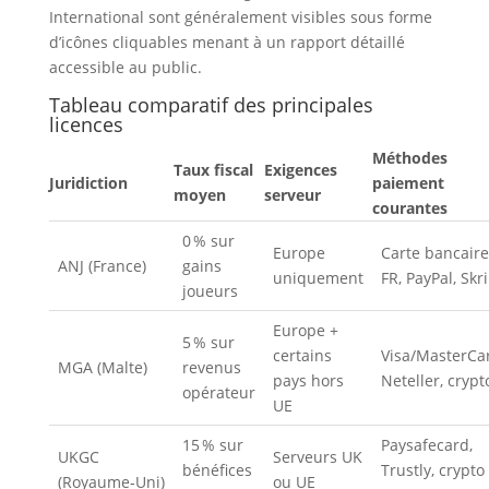
International sont généralement visibles sous forme
d’icônes cliquables menant à un rapport détaillé
accessible au public.
Tableau comparatif des principales
licences
Méthodes
Taux fiscal
Exigences
Juridiction
paiement
moyen
serveur
courantes
0 % sur
Europe
Carte bancaire
ANJ (France)
gains
uniquement
FR, PayPal, Skri
joueurs
Europe +
5 % sur
certains
Visa/MasterCa
MGA (Malte)
revenus
pays hors
Neteller, crypt
opérateur
UE
15 % sur
Paysafecard,
UKGC
Serveurs UK
bénéfices
Trustly, crypto
(Royaume‑Uni)
ou UE