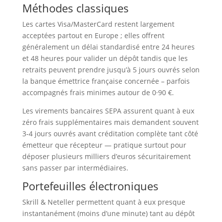
Méthodes classiques
Les cartes Visa/MasterCard restent largement
acceptées partout en Europe ; elles offrent
généralement un délai standardisé entre 24 heures
et 48 heures pour valider un dépôt tandis que les
retraits peuvent prendre jusqu’à 5 jours ouvrés selon
la banque émettrice française concernée – parfois
accompagnés frais minimes autour de 0·90 €.
Les virements bancaires SEPA assurent quant à eux
zéro frais supplémentaires mais demandent souvent
3‑4 jours ouvrés avant créditation complète tant côté
émetteur que récepteur — pratique surtout pour
déposer plusieurs milliers d’euros sécuritairement
sans passer par intermédiaires.
Portefeuilles électroniques
Skrill & Neteller permettent quant à eux presque
instantanément (moins d’une minute) tant au dépôt