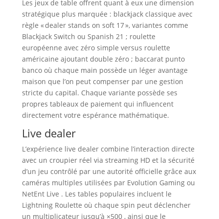
Les jeux de table offrent quant à eux une dimension
stratégique plus marquée : blackjack classique avec
règle « dealer stands on soft 17 », variantes comme
Blackjack Switch ou Spanish 21 ; roulette
européenne avec zéro simple versus roulette
américaine ajoutant double zéro ; baccarat punto
banco où chaque main possède un léger avantage
maison que l’on peut compenser par une gestion
stricte du capital. Chaque variante possède ses
propres tableaux de paiement qui influencent
directement votre espérance mathématique.​
Live dealer
L’expérience live dealer combine l’interaction directe
avec un croupier réel via streaming HD et la sécurité
d’un jeu contrôlé par une autorité officielle grâce aux
caméras multiples utilisées par Evolution Gaming ou
NetEnt Live . Les tables populaires incluent le
Lightning Roulette où chaque spin peut déclencher
un multiplicateur jusqu’à ×500 , ainsi que le