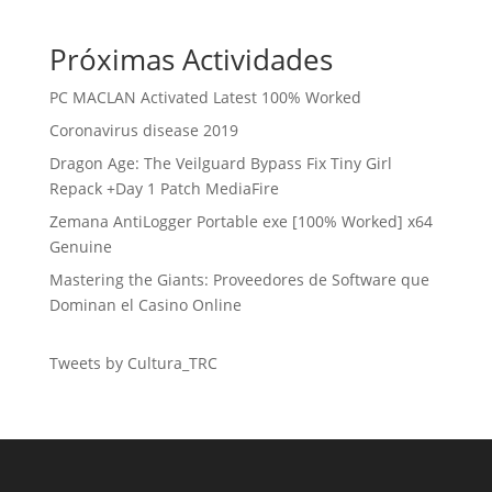
Próximas Actividades
PC MACLAN Activated Latest 100% Worked
Coronavirus disease 2019
Dragon Age: The Veilguard Bypass Fix Tiny Girl
Repack +Day 1 Patch MediaFire
Zemana AntiLogger Portable exe [100% Worked] x64
Genuine
Mastering the Giants: Proveedores de Software que
Dominan el Casino Online
Tweets by Cultura_TRC