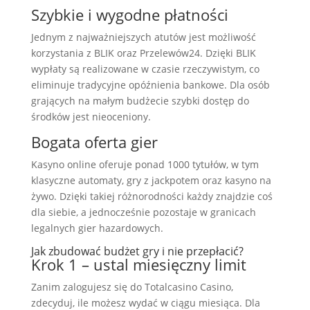
Szybkie i wygodne płatności
Jednym z najważniejszych atutów jest możliwość
korzystania z BLIK oraz Przelewów24. Dzięki BLIK
wypłaty są realizowane w czasie rzeczywistym, co
eliminuje tradycyjne opóźnienia bankowe. Dla osób
grających na małym budżecie szybki dostęp do
środków jest nieoceniony.
Bogata oferta gier
Kasyno online oferuje ponad 1000 tytułów, w tym
klasyczne automaty, gry z jackpotem oraz kasyno na
żywo. Dzięki takiej różnorodności każdy znajdzie coś
dla siebie, a jednocześnie pozostaje w granicach
legalnych gier hazardowych.
Jak zbudować budżet gry i nie przepłacić?
Krok 1 – ustal miesięczny limit
Zanim zalogujesz się do Totalcasino Casino,
zdecyduj, ile możesz wydać w ciągu miesiąca. Dla