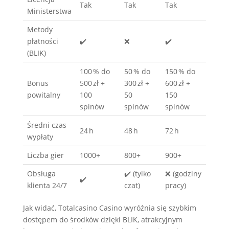
Tak
Tak
Tak
Ministerstwa
Metody
płatności
✔️
❌
✔️
(BLIK)
100 % do
50 % do
150 % do
Bonus
500 zł +
300 zł +
600 zł +
powitalny
100
50
150
spinów
spinów
spinów
Średni czas
24 h
48 h
72 h
wypłaty
Liczba gier
1000+
800+
900+
Obsługa
✔️ (tylko
❌ (godziny
✔️
klienta 24/7
czat)
pracy)
Jak widać, Totalcasino Casino wyróżnia się szybkim
dostępem do środków dzięki BLIK, atrakcyjnym