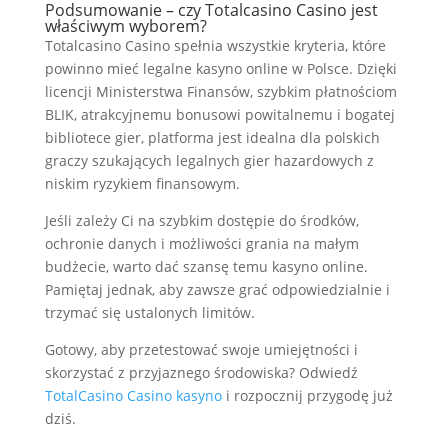
Podsumowanie – czy Totalcasino Casino jest
właściwym wyborem?
Totalcasino Casino spełnia wszystkie kryteria, które
powinno mieć legalne kasyno online w Polsce. Dzięki
licencji Ministerstwa Finansów, szybkim płatnościom
BLIK, atrakcyjnemu bonusowi powitalnemu i bogatej
bibliotece gier, platforma jest idealna dla polskich
graczy szukających legalnych gier hazardowych z
niskim ryzykiem finansowym.
Jeśli zależy Ci na szybkim dostępie do środków,
ochronie danych i możliwości grania na małym
budżecie, warto dać szansę temu kasyno online.
Pamiętaj jednak, aby zawsze grać odpowiedzialnie i
trzymać się ustalonych limitów.
Gotowy, aby przetestować swoje umiejętności i
skorzystać z przyjaznego środowiska? Odwiedź
TotalCasino Casino kasyno
i rozpocznij przygodę już
dziś.