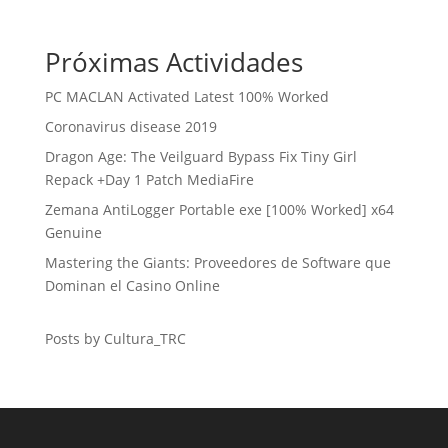
Próximas Actividades
PC MACLAN Activated Latest 100% Worked
Coronavirus disease 2019
Dragon Age: The Veilguard Bypass Fix Tiny Girl
Repack +Day 1 Patch MediaFire
Zemana AntiLogger Portable exe [100% Worked] x64
Genuine
Mastering the Giants: Proveedores de Software que
Dominan el Casino Online
Posts by Cultura_TRC