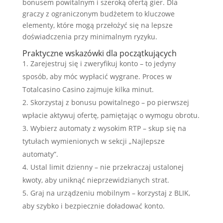
bonusem powitalnym i szeroką ofertą gier. Dla
graczy z ograniczonym budżetem to kluczowe
elementy, które mogą przełożyć się na lepsze
doświadczenia przy minimalnym ryzyku.
Praktyczne wskazówki dla początkujących
Zarejestruj się i zweryfikuj konto – to jedyny
sposób, aby móc wypłacić wygrane. Proces w
Totalcasino Casino zajmuje kilka minut.
Skorzystaj z bonusu powitalnego – po pierwszej
wpłacie aktywuj ofertę, pamiętając o wymogu obrotu.
Wybierz automaty z wysokim RTP – skup się na
tytułach wymienionych w sekcji „Najlepsze
automaty”.
Ustal limit dzienny – nie przekraczaj ustalonej
kwoty, aby uniknąć nieprzewidzianych strat.
Graj na urządzeniu mobilnym – korzystaj z BLIK,
aby szybko i bezpiecznie doładować konto.