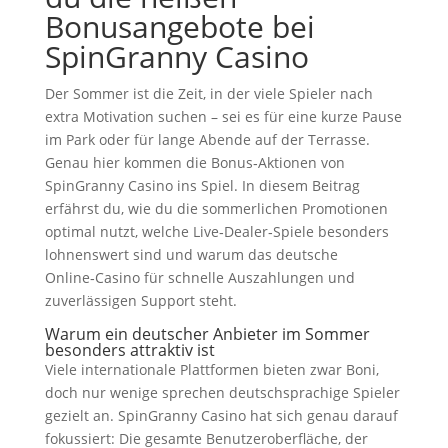
Bonusangebote bei
SpinGranny Casino
Der Sommer ist die Zeit, in der viele Spieler nach
extra Motivation suchen – sei es für eine kurze Pause
im Park oder für lange Abende auf der Terrasse.
Genau hier kommen die Bonus‑Aktionen von
SpinGranny Casino ins Spiel. In diesem Beitrag
erfährst du, wie du die sommerlichen Promotionen
optimal nutzt, welche Live‑Dealer‑Spiele besonders
lohnenswert sind und warum das deutsche
Online‑Casino für schnelle Auszahlungen und
zuverlässigen Support steht.
Warum ein deutscher Anbieter im Sommer
besonders attraktiv ist
Viele internationale Plattformen bieten zwar Boni,
doch nur wenige sprechen deutschsprachige Spieler
gezielt an. SpinGranny Casino hat sich genau darauf
fokussiert: Die gesamte Benutzeroberfläche, der