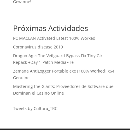
Gewinne!
Próximas Actividades
PC MACLAN Activated Latest 100% Worked
Coronavirus disease 2019
Dragon Age: The Veilguard Bypass Fix Tiny Girl
Repack +Day 1 Patch MediaFire
Zemana AntiLogger Portable exe [100% Worked] x64
Genuine
Mastering the Giants: Proveedores de Software que
Dominan el Casino Online
Tweets by Cultura_TRC