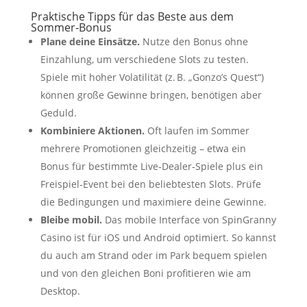
Praktische Tipps für das Beste aus dem
Sommer‑Bonus
Plane deine Einsätze.
Nutze den Bonus ohne
Einzahlung, um verschiedene Slots zu testen.
Spiele mit hoher Volatilität (z. B. „Gonzo’s Quest“)
können große Gewinne bringen, benötigen aber
Geduld.
Kombiniere Aktionen.
Oft laufen im Sommer
mehrere Promotionen gleichzeitig – etwa ein
Bonus für bestimmte Live‑Dealer‑Spiele plus ein
Freispiel‑Event bei den beliebtesten Slots. Prüfe
die Bedingungen und maximiere deine Gewinne.
Bleibe mobil.
Das mobile Interface von SpinGranny
Casino ist für iOS und Android optimiert. So kannst
du auch am Strand oder im Park bequem spielen
und von den gleichen Boni profitieren wie am
Desktop.