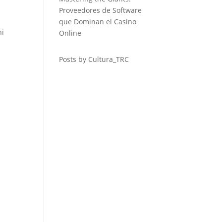
Proveedores de Software
que Dominan el Casino
ni
Online
Posts by Cultura_TRC