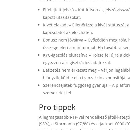
Elfelejtett jelszó – Kattintson a „Jelszó viss
kapott utasításokat.
Kivét elakadt – Ellenőrizze a kivét státuszát a
kapcsolatot az élő chaten.
Bónusz nem jóváírva – Győződjön meg róla, ho
összege eléri a minimumot. Ha továbbra sem, 
KYC-igazolás elutasítva – Töltse fel újra a 
egyezzen a regisztrációs adatokkal.
Befizetés nem érkezett meg – Várjon legalább
hiányzik, küldje el a tranzakció azonosítóját
Szerencsejáték-függőség gyanúja – A platform
szervezetekkel.
Pro tippek
A legmagasabb RTP-vel rendelkező játékkategóri
(98%), a Starmania (97,8%) és a Jackpot 6000 (9