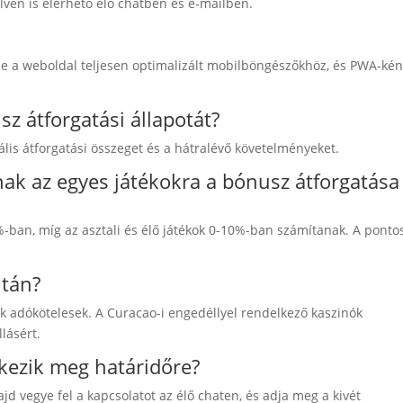
lven is elérhető élő chatben és e-mailben.
de a weboldal teljesen optimalizált mobilböngészőkhöz, és PWA-kén
z átforgatási állapotát?
ális átforgatási összeget és a hátralévő követelményeket.
ak az egyes játékokra a bónusz átforgatása
%-ban, míg az asztali és élő játékok 0-10%-ban számítanak. A ponto
után?
adókötelesek. A Curacao-i engedéllyel rendelkező kaszinók
lásért.
rkezik meg határidőre?
ajd vegye fel a kapcsolatot az élő chaten, és adja meg a kivét