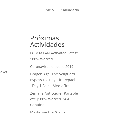
Inicio
Calendario
Próximas
Actividades
PC MACLAN Activated Latest
100% Worked
Coronavirus disease 2019
seket
Dragon Age: The Veilguard
Bypass Fix Tiny Girl Repack
+Day 1 Patch MediaFire
Zemana AntiLogger Portable
exe [100% Worked] x64
Genuine
Mastering the Giants: