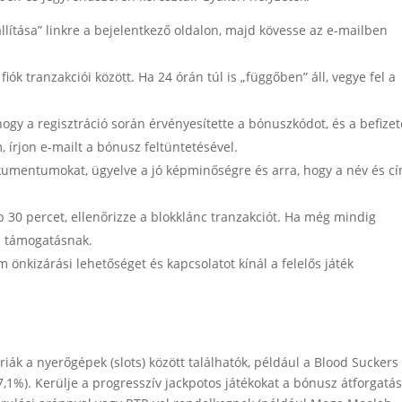
zaállítása” linkre a bejelentkező oldalon, majd kövesse az e-mailben
 fiók tranzakciói között. Ha 24 órán túl is „függőben” áll, vegye fel a
gy a regisztráció során érvényesítette a bónuszkódot, és a befizet
írjon e-mailt a bónusz feltüntetésével.
dokumentumokat, ügyelve a jó képminőségre és arra, hogy a név és c
 30 percet, ellenőrizze a blokklánc tranzakciót. Ha még mindig
 a támogatásnak.
 önkizárási lehetőséget és kapcsolatot kínál a felelős játék
ák a nyerőgépek (slots) között találhatók, például a Blood Suckers
7,1%). Kerülje a progresszív jackpotos játékokat a bónusz átforgatá