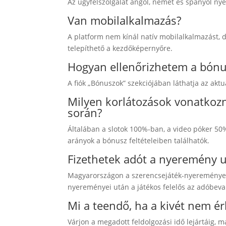
Az ügyfélszolgálat angol, német és spanyol nye
Van mobilalkalmazás?
A platform nem kínál natív mobilalkalmazást, 
telepíthető a kezdőképernyőre.
Hogyan ellenőrizhetem a bónus
A fiók „Bónuszok” szekciójában láthatja az aktu
Milyen korlátozások vonatkozn
során?
Általában a slotok 100%-ban, a video póker 50
arányok a bónusz feltételeiben találhatók.
Fizethetek adót a nyeremény 
Magyarországon a szerencsejáték-nyeremények 
nyereményei után a játékos felelős az adóbeval
Mi a teendő, ha a kivét nem é
Várjon a megadott feldolgozási idő lejártáig, m