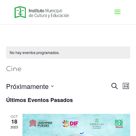
No hay eventos programados.
Cine
Navega
Nav
Próximamente
Buscar
Lista
de
de
Seleccionar
vis
Últimos Eventos Pasados
búsqu
fecha.
de
y
Eve
vistas
OCT
18
de
2023
Evento