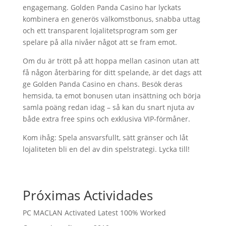
engagemang. Golden Panda Casino har lyckats
kombinera en generös välkomstbonus, snabba uttag
och ett transparent lojalitetsprogram som ger
spelare på alla nivåer något att se fram emot.
Om du är trött på att hoppa mellan casinon utan att
få någon återbäring för ditt spelande, är det dags att
ge Golden Panda Casino en chans. Besök deras
hemsida, ta emot bonusen utan insättning och börja
samla poäng redan idag – så kan du snart njuta av
både extra free spins och exklusiva VIP‑förmåner.
Kom ihåg: Spela ansvarsfullt, sätt gränser och låt
lojaliteten bli en del av din spelstrategi. Lycka till!
Próximas Actividades
PC MACLAN Activated Latest 100% Worked