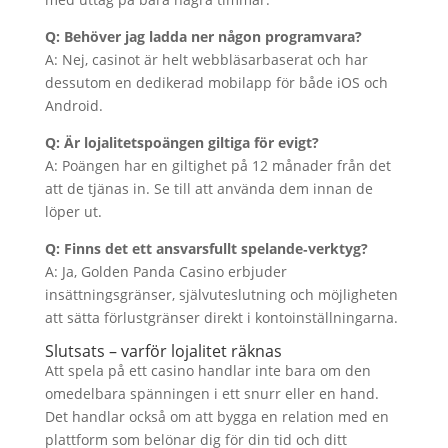
Q: Behöver jag ladda ner någon programvara?
A: Nej, casinot är helt webbläsarbaserat och har
dessutom en dedikerad mobilapp för både iOS och
Android.
Q: Är lojalitetspoängen giltiga för evigt?
A: Poängen har en giltighet på 12 månader från det
att de tjänas in. Se till att använda dem innan de
löper ut.
Q: Finns det ett ansvarsfullt spelande‑verktyg?
A: Ja, Golden Panda Casino erbjuder
insättningsgränser, självuteslutning och möjligheten
att sätta förlustgränser direkt i kontoinställningarna.
Slutsats – varför lojalitet räknas
Att spela på ett casino handlar inte bara om den
omedelbara spänningen i ett snurr eller en hand.
Det handlar också om att bygga en relation med en
plattform som belönar dig för din tid och ditt