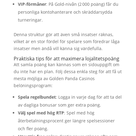
VIP‑förmåner
: På Gold‑nivån (2 000 poäng) får du
personliga kontohanterare och skräddarsydda
turneringar.
Denna struktur gör att även små insatser räknas,
vilket är en stor fördel för spelare som föredrar låga
insatser men ändå vill känna sig värdefulla.
Praktiska tips för att maximera lojalitetspoäng
Att samla poäng kan kännas som en sidouppgift om
du inte har en plan. Följ dessa enkla steg för att få ut
mesta möjliga av Golden Panda Casinos
belöningsprogram:
Spela regelbundet
: Logga in varje dag för att ta del
av dagliga bonusar som ger extra poäng.
Välj spel med hög RTP
: Spel med hög
återbetalningsprocent ger längre spelsessioner
och fler poäng.